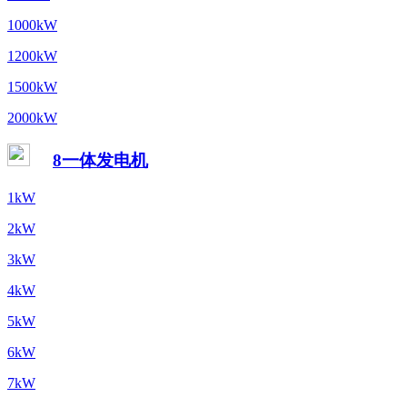
1000kW
1200kW
1500kW
2000kW
8一体发电机
1kW
2kW
3kW
4kW
5kW
6kW
7kW