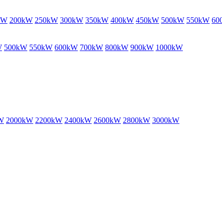
kW
200kW
250kW
300kW
350kW
400kW
450kW
500kW
550kW
60
W
500kW
550kW
600kW
700kW
800kW
900kW
1000kW
W
2000kW
2200kW
2400kW
2600kW
2800kW
3000kW