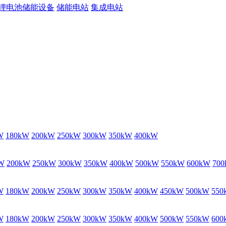
锂电池储能设备
储能电站
集成电站
W
180kW
200kW
250kW
300kW
350kW
400kW
W
200kW
250kW
300kW
350kW
400kW
500kW
550kW
600kW
70
W
180kW
200kW
250kW
300kW
350kW
400kW
450kW
500kW
550
W
180kW
200kW
250kW
300kW
350kW
400kW
500kW
550kW
600