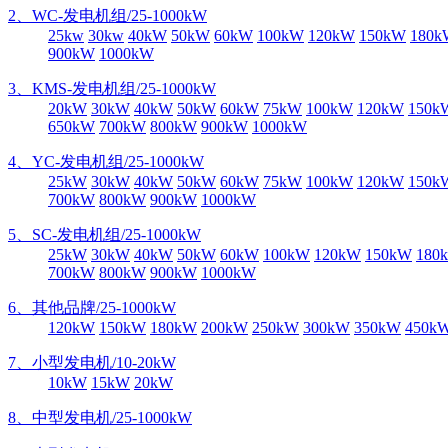
2、WC-发电机组/25-1000kW
25kw
30kw
40kW
50kW
60kW
100kW
120kW
150kW
180k
900kW
1000kW
3、KMS-发电机组/25-1000kW
20kW
30kW
40kW
50kW
60kW
75kW
100kW
120kW
150k
650kW
700kW
800kW
900kW
1000kW
4、YC-发电机组/25-1000kW
25kW
30kW
40kW
50kW
60kW
75kW
100kW
120kW
150k
700kW
800kW
900kW
1000kW
5、SC-发电机组/25-1000kW
25kW
30kW
40kW
50kW
60kW
100kW
120kW
150kW
180
700kW
800kW
900kW
1000kW
6、其他品牌/25-1000kW
120kW
150kW
180kW
200kW
250kW
300kW
350kW
450k
7、小型发电机/10-20kW
10kW
15kW
20kW
8、中型发电机/25-1000kW