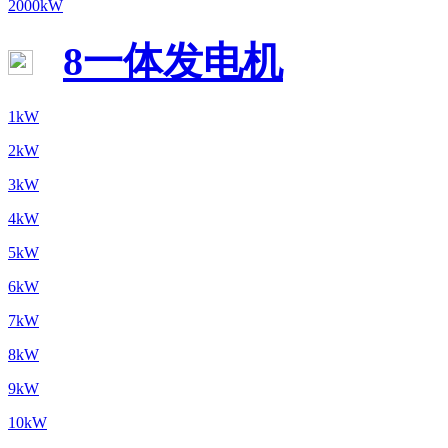
2000kW
8一体发电机
1kW
2kW
3kW
4kW
5kW
6kW
7kW
8kW
9kW
10kW