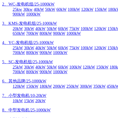
2、WC-发电机组/25-1000kW
25kw
30kw
40kW
50kW
60kW
100kW
120kW
150kW
180k
900kW
1000kW
3、KMS-发电机组/25-1000kW
20kW
30kW
40kW
50kW
60kW
75kW
100kW
120kW
150k
650kW
700kW
800kW
900kW
1000kW
4、YC-发电机组/25-1000kW
25kW
30kW
40kW
50kW
60kW
75kW
100kW
120kW
150k
700kW
800kW
900kW
1000kW
5、SC-发电机组/25-1000kW
25kW
30kW
40kW
50kW
60kW
100kW
120kW
150kW
180
700kW
800kW
900kW
1000kW
6、其他品牌/25-1000kW
120kW
150kW
180kW
200kW
250kW
300kW
350kW
450k
7、小型发电机/10-20kW
10kW
15kW
20kW
8、中型发电机/25-1000kW