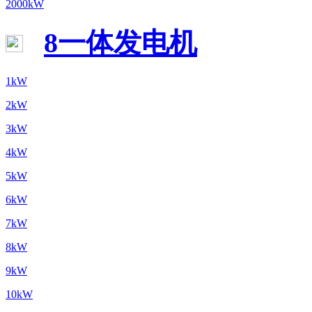
2000kW
8一体发电机
1kW
2kW
3kW
4kW
5kW
6kW
7kW
8kW
9kW
10kW