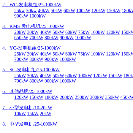
2、WC-发电机组/25-1000kW
25kw
30kw
40kW
50kW
60kW
100kW
120kW
150kW
180k
900kW
1000kW
3、KMS-发电机组/25-1000kW
20kW
30kW
40kW
50kW
60kW
75kW
100kW
120kW
150k
650kW
700kW
800kW
900kW
1000kW
4、YC-发电机组/25-1000kW
25kW
30kW
40kW
50kW
60kW
75kW
100kW
120kW
150k
700kW
800kW
900kW
1000kW
5、SC-发电机组/25-1000kW
25kW
30kW
40kW
50kW
60kW
100kW
120kW
150kW
180
700kW
800kW
900kW
1000kW
6、其他品牌/25-1000kW
120kW
150kW
180kW
200kW
250kW
300kW
350kW
450k
7、小型发电机/10-20kW
10kW
15kW
20kW
8、中型发电机/25-1000kW