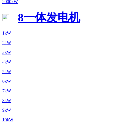
2000kW
8一体发电机
1kW
2kW
3kW
4kW
5kW
6kW
7kW
8kW
9kW
10kW