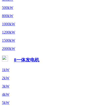
500kW
800kW
1000kW
1200kW
1500kW
2000kW
8一体发电机
1kW
2kW
3kW
4kW
5kW