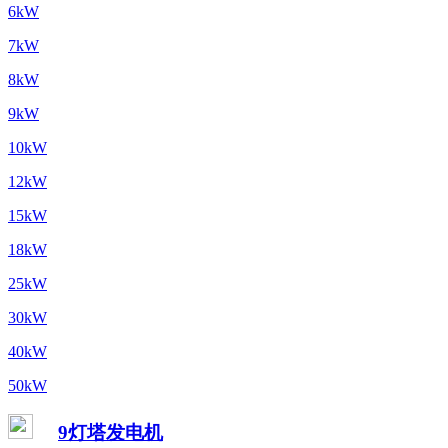
6kW
7kW
8kW
9kW
10kW
12kW
15kW
18kW
25kW
30kW
40kW
50kW
9灯塔发电机