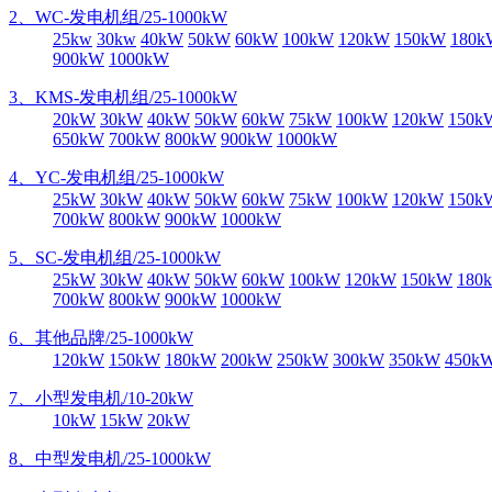
2、WC-发电机组/25-1000kW
25kw
30kw
40kW
50kW
60kW
100kW
120kW
150kW
180k
900kW
1000kW
3、KMS-发电机组/25-1000kW
20kW
30kW
40kW
50kW
60kW
75kW
100kW
120kW
150k
650kW
700kW
800kW
900kW
1000kW
4、YC-发电机组/25-1000kW
25kW
30kW
40kW
50kW
60kW
75kW
100kW
120kW
150k
700kW
800kW
900kW
1000kW
5、SC-发电机组/25-1000kW
25kW
30kW
40kW
50kW
60kW
100kW
120kW
150kW
180
700kW
800kW
900kW
1000kW
6、其他品牌/25-1000kW
120kW
150kW
180kW
200kW
250kW
300kW
350kW
450k
7、小型发电机/10-20kW
10kW
15kW
20kW
8、中型发电机/25-1000kW