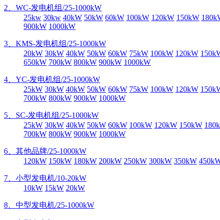
2、WC-发电机组/25-1000kW
25kw
30kw
40kW
50kW
60kW
100kW
120kW
150kW
180k
900kW
1000kW
3、KMS-发电机组/25-1000kW
20kW
30kW
40kW
50kW
60kW
75kW
100kW
120kW
150k
650kW
700kW
800kW
900kW
1000kW
4、YC-发电机组/25-1000kW
25kW
30kW
40kW
50kW
60kW
75kW
100kW
120kW
150k
700kW
800kW
900kW
1000kW
5、SC-发电机组/25-1000kW
25kW
30kW
40kW
50kW
60kW
100kW
120kW
150kW
180
700kW
800kW
900kW
1000kW
6、其他品牌/25-1000kW
120kW
150kW
180kW
200kW
250kW
300kW
350kW
450k
7、小型发电机/10-20kW
10kW
15kW
20kW
8、中型发电机/25-1000kW