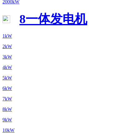
2000kW
8一体发电机
1kW
2kW
3kW
4kW
5kW
6kW
7kW
8kW
9kW
10kW