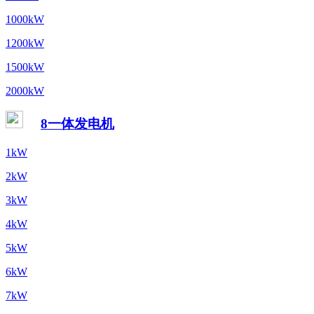
1000kW
1200kW
1500kW
2000kW
8一体发电机
1kW
2kW
3kW
4kW
5kW
6kW
7kW