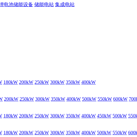
锂电池储能设备
储能电站
集成电站
W
180kW
200kW
250kW
300kW
350kW
400kW
W
200kW
250kW
300kW
350kW
400kW
500kW
550kW
600kW
70
W
180kW
200kW
250kW
300kW
350kW
400kW
450kW
500kW
550
W
180kW
200kW
250kW
300kW
350kW
400kW
500kW
550kW
600