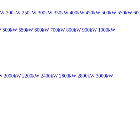
kW
200kW
250kW
300kW
350kW
400kW
450kW
500kW
550kW
60
W
500kW
550kW
600kW
700kW
800kW
900kW
1000kW
W
2000kW
2200kW
2400kW
2600kW
2800kW
3000kW