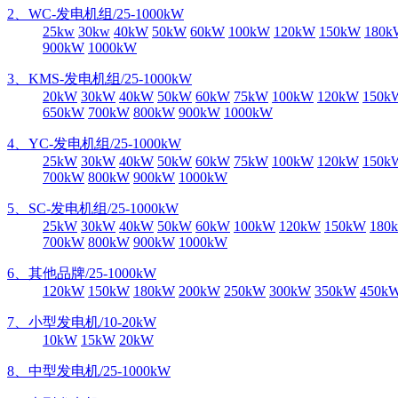
2、WC-发电机组/25-1000kW
25kw
30kw
40kW
50kW
60kW
100kW
120kW
150kW
180k
900kW
1000kW
3、KMS-发电机组/25-1000kW
20kW
30kW
40kW
50kW
60kW
75kW
100kW
120kW
150k
650kW
700kW
800kW
900kW
1000kW
4、YC-发电机组/25-1000kW
25kW
30kW
40kW
50kW
60kW
75kW
100kW
120kW
150k
700kW
800kW
900kW
1000kW
5、SC-发电机组/25-1000kW
25kW
30kW
40kW
50kW
60kW
100kW
120kW
150kW
180
700kW
800kW
900kW
1000kW
6、其他品牌/25-1000kW
120kW
150kW
180kW
200kW
250kW
300kW
350kW
450k
7、小型发电机/10-20kW
10kW
15kW
20kW
8、中型发电机/25-1000kW