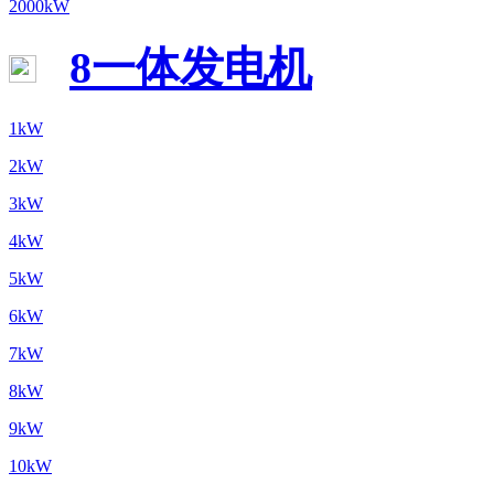
2000kW
8一体发电机
1kW
2kW
3kW
4kW
5kW
6kW
7kW
8kW
9kW
10kW