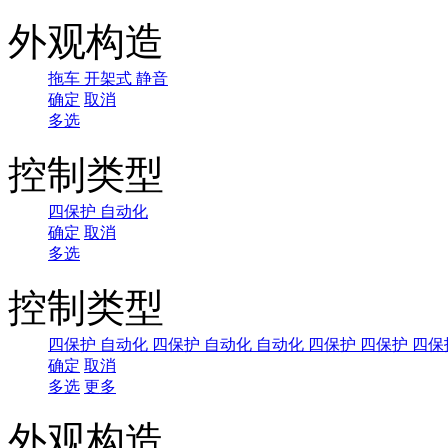
外观构造
拖车
开架式
静音
确定
取消
多选
控制类型
四保护
自动化
确定
取消
多选
控制类型
四保护
自动化
四保护
自动化
自动化
四保护
四保护
四保
确定
取消
多选
更多
外观构造