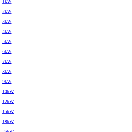
1kW
2kW
3kW
4kW
5kW
6kW
7kW
8kW
9kW
10kW
12kW
15kW
18kW
25kW