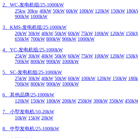
2、WC-发电机组/25-1000kW
25kw
30kw
40kW
50kW
60kW
100kW
120kW
150kW
180k
900kW
1000kW
3、KMS-发电机组/25-1000kW
20kW
30kW
40kW
50kW
60kW
75kW
100kW
120kW
150k
650kW
700kW
800kW
900kW
1000kW
4、YC-发电机组/25-1000kW
25kW
30kW
40kW
50kW
60kW
75kW
100kW
120kW
150k
700kW
800kW
900kW
1000kW
5、SC-发电机组/25-1000kW
25kW
30kW
40kW
50kW
60kW
100kW
120kW
150kW
180
700kW
800kW
900kW
1000kW
6、其他品牌/25-1000kW
120kW
150kW
180kW
200kW
250kW
300kW
350kW
450k
7、小型发电机/10-20kW
10kW
15kW
20kW
8、中型发电机/25-1000kW