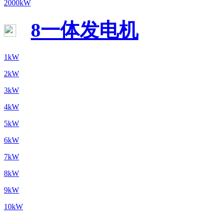
2000kW
8一体发电机
1kW
2kW
3kW
4kW
5kW
6kW
7kW
8kW
9kW
10kW