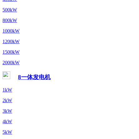
500kW
800kW
1000kW
1200kW
1500kW
2000kW
8一体发电机
1kW
2kW
3kW
4kW
5kW