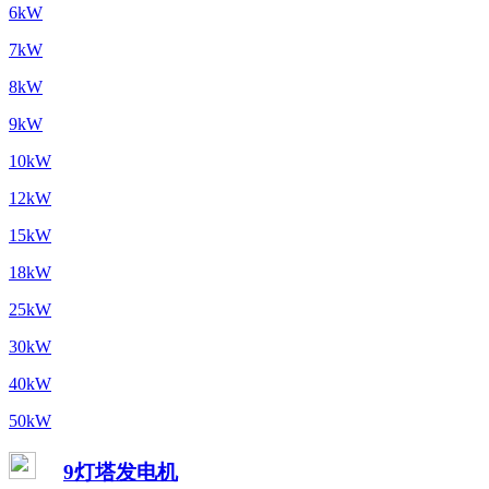
6kW
7kW
8kW
9kW
10kW
12kW
15kW
18kW
25kW
30kW
40kW
50kW
9灯塔发电机