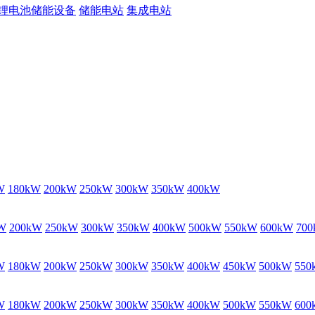
锂电池储能设备
储能电站
集成电站
W
180kW
200kW
250kW
300kW
350kW
400kW
W
200kW
250kW
300kW
350kW
400kW
500kW
550kW
600kW
70
W
180kW
200kW
250kW
300kW
350kW
400kW
450kW
500kW
550
W
180kW
200kW
250kW
300kW
350kW
400kW
500kW
550kW
600