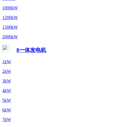
1000kW
1200kW
1500kW
2000kW
8一体发电机
1kW
2kW
3kW
4kW
5kW
6kW
7kW