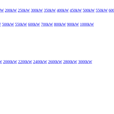
kW
200kW
250kW
300kW
350kW
400kW
450kW
500kW
550kW
60
W
500kW
550kW
600kW
700kW
800kW
900kW
1000kW
W
2000kW
2200kW
2400kW
2600kW
2800kW
3000kW