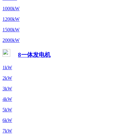
1000kW
1200kW
1500kW
2000kW
8一体发电机
1kW
2kW
3kW
4kW
5kW
6kW
7kW