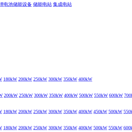
锂电池储能设备
储能电站
集成电站
W
180kW
200kW
250kW
300kW
350kW
400kW
W
200kW
250kW
300kW
350kW
400kW
500kW
550kW
600kW
70
W
180kW
200kW
250kW
300kW
350kW
400kW
450kW
500kW
550
W
180kW
200kW
250kW
300kW
350kW
400kW
500kW
550kW
600