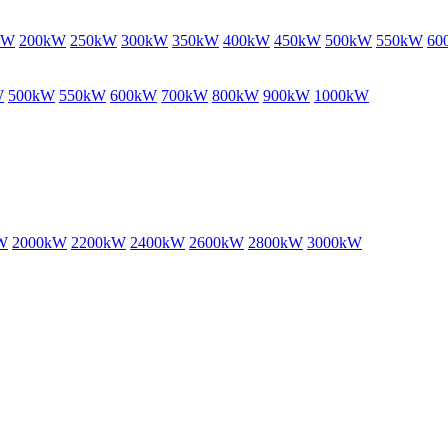
kW
200kW
250kW
300kW
350kW
400kW
450kW
500kW
550kW
60
W
500kW
550kW
600kW
700kW
800kW
900kW
1000kW
W
2000kW
2200kW
2400kW
2600kW
2800kW
3000kW