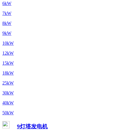
6kW
7kW
8kW
9kW
10kW
12kW
15kW
18kW
25kW
30kW
40kW
50kW
9灯塔发电机