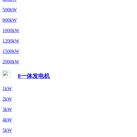
500kW
800kW
1000kW
1200kW
1500kW
2000kW
8一体发电机
1kW
2kW
3kW
4kW
5kW