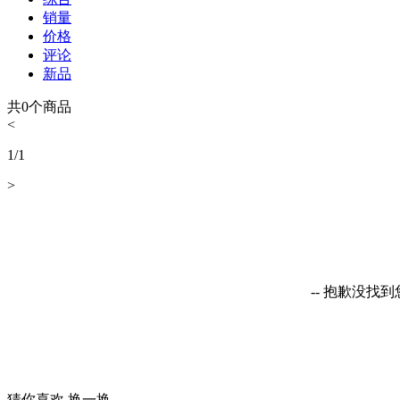
销量
价格
评论
新品
共
0
个商品
<
1
/
1
>
-- 抱歉没找
猜你喜欢
换一换