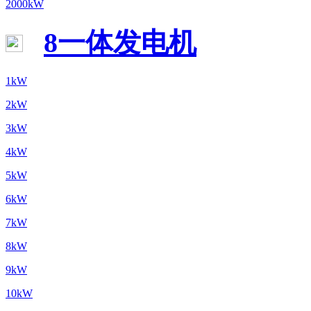
2000kW
8一体发电机
1kW
2kW
3kW
4kW
5kW
6kW
7kW
8kW
9kW
10kW