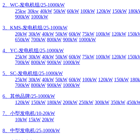
2、WC-发电机组/25-1000kW
25kw
30kw
40kW
50kW
60kW
100kW
120kW
150kW
180k
900kW
1000kW
3、KMS-发电机组/25-1000kW
20kW
30kW
40kW
50kW
60kW
75kW
100kW
120kW
150k
650kW
700kW
800kW
900kW
1000kW
4、YC-发电机组/25-1000kW
25kW
30kW
40kW
50kW
60kW
75kW
100kW
120kW
150k
700kW
800kW
900kW
1000kW
5、SC-发电机组/25-1000kW
25kW
30kW
40kW
50kW
60kW
100kW
120kW
150kW
180
700kW
800kW
900kW
1000kW
6、其他品牌/25-1000kW
120kW
150kW
180kW
200kW
250kW
300kW
350kW
450k
7、小型发电机/10-20kW
10kW
15kW
20kW
8、中型发电机/25-1000kW