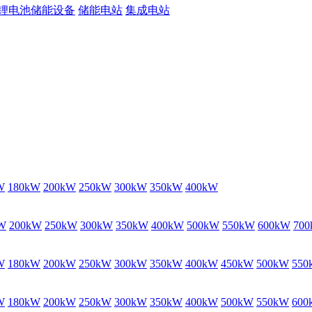
锂电池储能设备
储能电站
集成电站
W
180kW
200kW
250kW
300kW
350kW
400kW
W
200kW
250kW
300kW
350kW
400kW
500kW
550kW
600kW
70
W
180kW
200kW
250kW
300kW
350kW
400kW
450kW
500kW
550
W
180kW
200kW
250kW
300kW
350kW
400kW
500kW
550kW
600