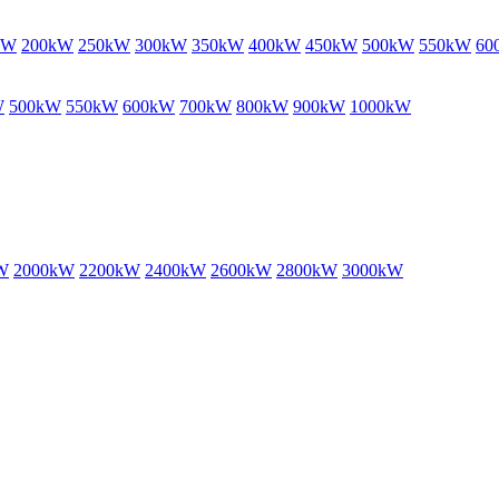
kW
200kW
250kW
300kW
350kW
400kW
450kW
500kW
550kW
60
W
500kW
550kW
600kW
700kW
800kW
900kW
1000kW
W
2000kW
2200kW
2400kW
2600kW
2800kW
3000kW