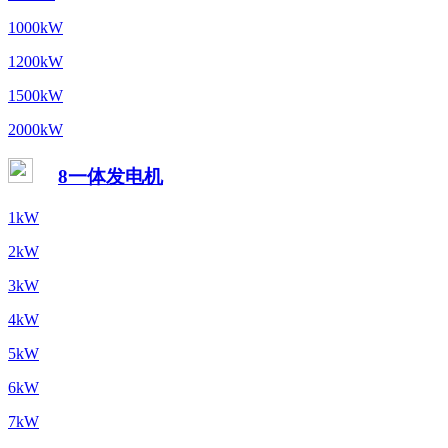
1000kW
1200kW
1500kW
2000kW
8一体发电机
1kW
2kW
3kW
4kW
5kW
6kW
7kW