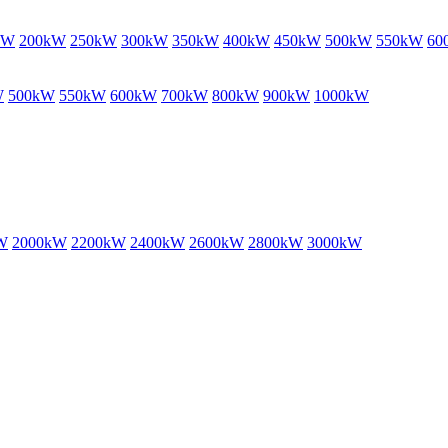
kW
200kW
250kW
300kW
350kW
400kW
450kW
500kW
550kW
60
W
500kW
550kW
600kW
700kW
800kW
900kW
1000kW
W
2000kW
2200kW
2400kW
2600kW
2800kW
3000kW