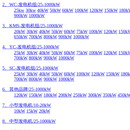
2、WC-发电机组/25-1000kW
25kw
30kw
40kW
50kW
60kW
100kW
120kW
150kW
180k
900kW
1000kW
3、KMS-发电机组/25-1000kW
20kW
30kW
40kW
50kW
60kW
75kW
100kW
120kW
150k
650kW
700kW
800kW
900kW
1000kW
4、YC-发电机组/25-1000kW
25kW
30kW
40kW
50kW
60kW
75kW
100kW
120kW
150k
700kW
800kW
900kW
1000kW
5、SC-发电机组/25-1000kW
25kW
30kW
40kW
50kW
60kW
100kW
120kW
150kW
180
700kW
800kW
900kW
1000kW
6、其他品牌/25-1000kW
120kW
150kW
180kW
200kW
250kW
300kW
350kW
450k
7、小型发电机/10-20kW
10kW
15kW
20kW
8、中型发电机/25-1000kW