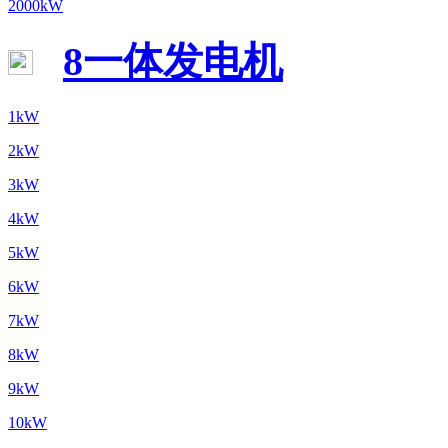
2000kW
8一体发电机
1kW
2kW
3kW
4kW
5kW
6kW
7kW
8kW
9kW
10kW