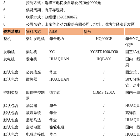
5
控制方式：选择市电切换自动化另加价9000元
6
供货周期，有库存现货。
7
联系方式：赵经理 15905360672
8
公司名称：山东华全动力股份有限公司，地址：潍坊市经济开发区
物料清单3
物料名称
品牌
型号
整机
柴油发电机
华全电力
HQ600GF
华全YC
保护
发动机
柴油机
YC
YC6TD1000-D30
国三/六
发电机
发电机
HUAQUAN
HQF-600
国内一
刷
默认包含
公共底座
华全
/
固定式
默认包含
散热器
HUAQUAN
/
50℃散
管，24
控制类型
四保护控制
德力西
CDM3-1250A
国内一
器
默认包含
消音器
华全
/
HUAQU
默认包含
减震系统
华全
/
高弹性
默认包含
启动马达
华全
/
HUAQU
默认包含
启动电瓶
骆驼电瓶
/
国内一
默认包含
电瓶连接线
华全
/
HUAQU