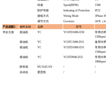
转速
Speed(RPM)
1500
防护等级
Indicating of Protection
IP22
接线方式
Wiring Mode
3Phase 
调节方式
Governor
AVR（Auto
产品选配5
物料名称
品牌
型号
华全主推
柴油机
YC
YC6TD1000-D30
常用功率/
1500rpm
柴油机
YC
YC6TC1000-D31
备用功率
柴油机
YC
YC6TD1000-D31
常用功率/
1500rpm
柴油机
YC
YC6TD940-D32
常用功率/
1800rpm
静音箱
HUAQUAN
/
/
自动化
爱思凯
/
/