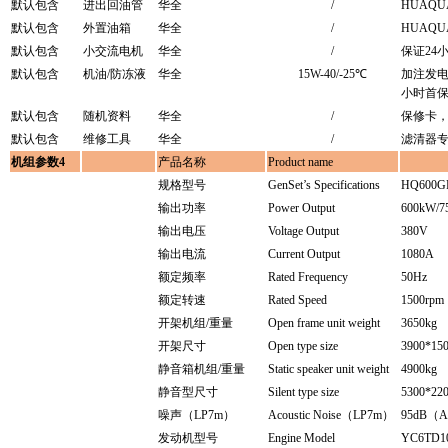
默认包含
进出回油管
华全
/
HUAQU
默认包含
外置油箱
华全
/
HUAQU
默认包含
小交流电机
华全
/
保证24
默认包含
机油/防冻液
华全
15W-40/-25℃
加注发电
小时首
默认包含
随机资料
华全
/
保修卡
默认包含
维修工具
华全
/
滤清器
机组参数4
产品名称
Product name
规格型号
GenSet’s Specifications
HQ600G
输出功率
Power Output
600kW/7
输出电压
Voltage Output
380V
输出电流
Current Output
1080A
额定频率
Rated Frequency
50Hz
额定转速
Rated Speed
1500rpm
开架机组/重量
Open frame unit weight
3650kg
开架尺寸
Open type size
3900*15
静音箱机组/重量
Static speaker unit weight
4900kg
静音型尺寸
Silent type size
5300*22
噪声（LP7m）
Acoustic Noise（LP7m）
95dB（
发动机型号
Engine Model
YC6TD1