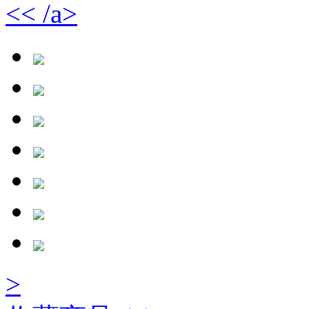
<< /a>
>