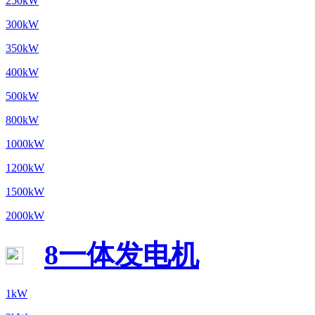
250kW
300kW
350kW
400kW
500kW
800kW
1000kW
1200kW
1500kW
2000kW
8一体发电机
1kW