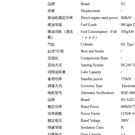
品牌
Brand
YC
排量
Displacement
/
柴油机额定功率
Diesel engine rated power
668kW
燃油等级
Fuel Grade
0#Light
燃油消耗（满负
Fuel Consumption（Full
195g/kW
载）
ｌｏａｄ）
气缸
Cylinder
6/L Type
缸径*行程
Bore and Stroke
/
压缩比
Compression Ratio
/
启动方式
Starting System
DC24V E
润滑油容量
Lube Capacity
/
备用功率
Standby power
735kW
调速方式
Governor Type
Electron
电机型号
Alternator Secifications
HQF-600
品牌
Brand
HUAQU
额定功率
Rated Power
600kW/7
功率因数
Power Factor
COSΦ=0
额定电压
Rated Voltage
380V
绝缘等级
Insulation Class
H
过载能力
Over Capacity
1.1