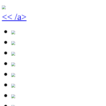
<< /a>