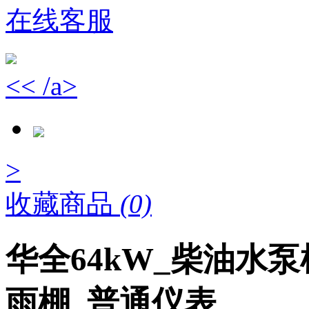
在线客服
<< /a>
>
收藏商品
(0)
华全64kW_柴油水
雨棚_普通仪表