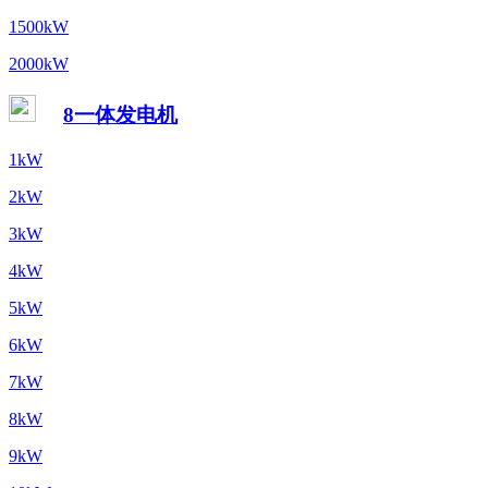
1500kW
2000kW
8一体发电机
1kW
2kW
3kW
4kW
5kW
6kW
7kW
8kW
9kW