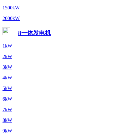
1500kW
2000kW
8一体发电机
1kW
2kW
3kW
4kW
5kW
6kW
7kW
8kW
9kW