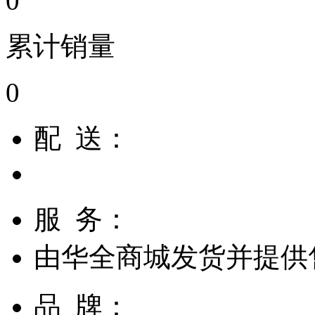
0
累计销量
0
配 送：
服 务：
由
华全商城
发货并提供
品 牌：