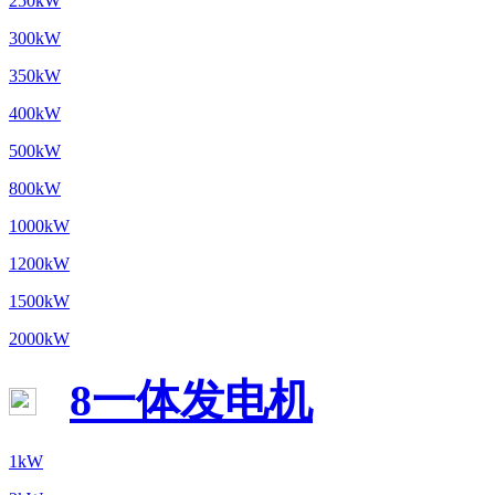
250kW
300kW
350kW
400kW
500kW
800kW
1000kW
1200kW
1500kW
2000kW
8一体发电机
1kW