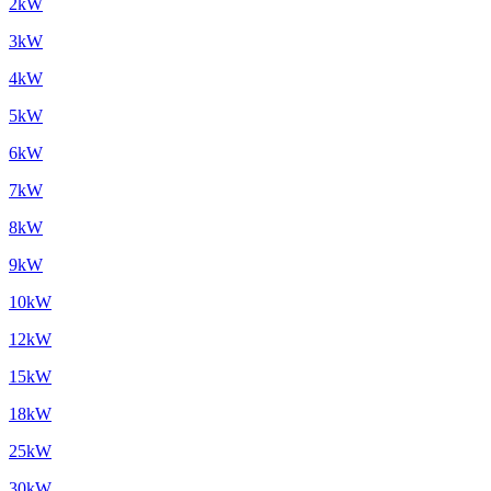
2kW
3kW
4kW
5kW
6kW
7kW
8kW
9kW
10kW
12kW
15kW
18kW
25kW
30kW