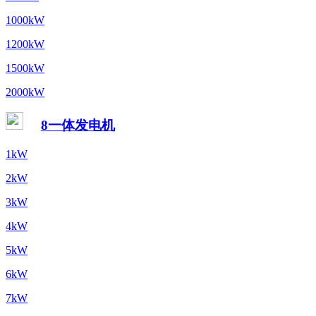
1000kW
1200kW
1500kW
2000kW
8一体发电机
1kW
2kW
3kW
4kW
5kW
6kW
7kW