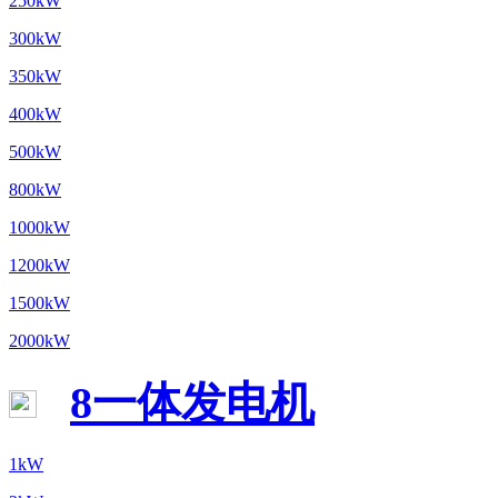
250kW
300kW
350kW
400kW
500kW
800kW
1000kW
1200kW
1500kW
2000kW
8一体发电机
1kW