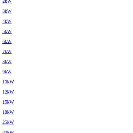
2kW
3kW
4kW
5kW
6kW
7kW
8kW
9kW
10kW
12kW
15kW
18kW
25kW
30kW