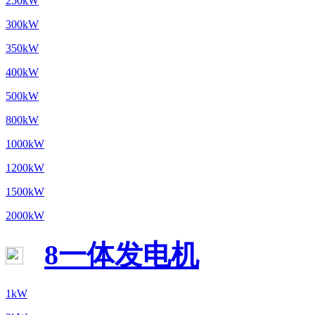
250kW
300kW
350kW
400kW
500kW
800kW
1000kW
1200kW
1500kW
2000kW
8一体发电机
1kW