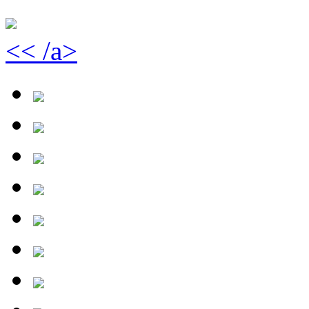
<< /a>