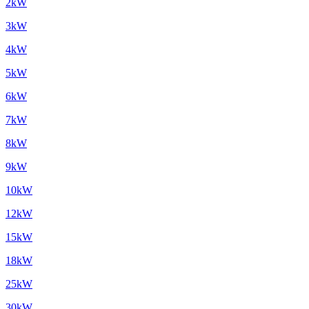
2kW
3kW
4kW
5kW
6kW
7kW
8kW
9kW
10kW
12kW
15kW
18kW
25kW
30kW