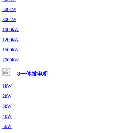
500kW
800kW
1000kW
1200kW
1500kW
2000kW
8一体发电机
1kW
2kW
3kW
4kW
5kW