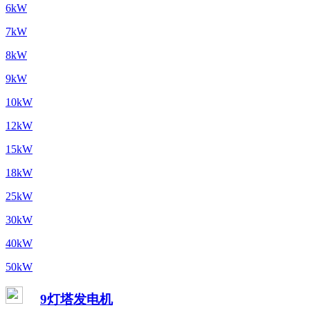
6kW
7kW
8kW
9kW
10kW
12kW
15kW
18kW
25kW
30kW
40kW
50kW
9灯塔发电机