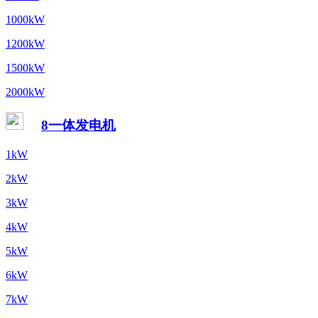
1000kW
1200kW
1500kW
2000kW
8一体发电机
1kW
2kW
3kW
4kW
5kW
6kW
7kW