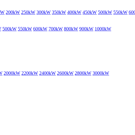
kW
200kW
250kW
300kW
350kW
400kW
450kW
500kW
550kW
60
W
500kW
550kW
600kW
700kW
800kW
900kW
1000kW
W
2000kW
2200kW
2400kW
2600kW
2800kW
3000kW