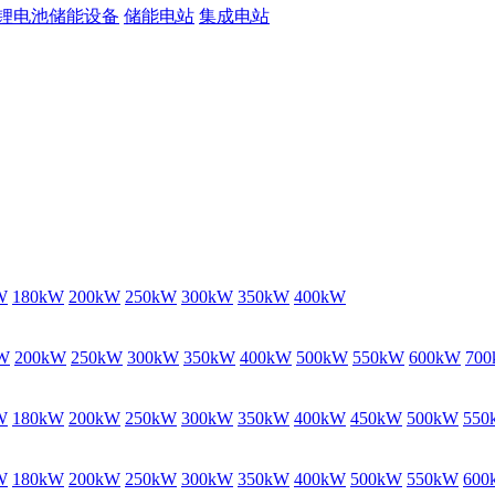
锂电池储能设备
储能电站
集成电站
W
180kW
200kW
250kW
300kW
350kW
400kW
W
200kW
250kW
300kW
350kW
400kW
500kW
550kW
600kW
70
W
180kW
200kW
250kW
300kW
350kW
400kW
450kW
500kW
550
W
180kW
200kW
250kW
300kW
350kW
400kW
500kW
550kW
600