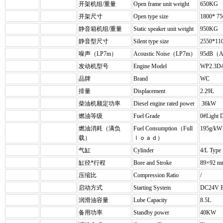
开架机组/重量
Open frame unit weight
650KG
开架尺寸
Open type size
1800* 
静音箱机组/重量
Static speaker unit weight
950KG
静音型尺寸
Silent type size
2550*1
噪声（LP7m）
Acoustic Noise（LP7m）
95dB（
发动机型号
Engine Model
WP2.3D
品牌
Brand
WC
排量
Displacement
2.29L
柴油机额定功率
Diesel engine rated power
36kW
燃油等级
Fuel Grade
0#Light
燃油消耗（满负
Fuel Consumption（Full
195g/kW
载）
ｌｏａｄ）
气缸
Cylinder
4/L Type
缸径*行程
Bore and Stroke
89×92 m
压缩比
Compression Ratio
/
启动方式
Starting System
DC24V E
润滑油容量
Lube Capacity
8.5L
备用功率
Standby power
40KW