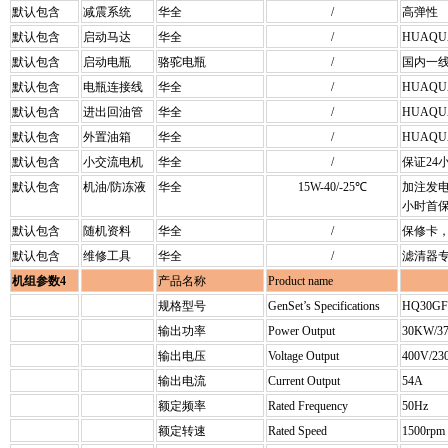
默认包含
减震系统
华全
/
高弹性
默认包含
启动马达
华全
/
HUAQU
默认包含
启动电瓶
骆驼电瓶
/
国内一
默认包含
电瓶连接线
华全
/
HUAQU
默认包含
进出回油管
华全
/
HUAQU
默认包含
外置油箱
华全
/
HUAQU
默认包含
小交流电机
华全
/
保证24
默认包含
机油/防冻液
华全
15W-40/-25℃
加注发电
小时首
默认包含
随机资料
华全
/
保修卡
默认包含
维修工具
华全
/
滤清器
机组参数4
产品名称
Product name
规格型号
GenSet’s Specifications
HQ30GF
输出功率
Power Output
30KW/37
输出电压
Voltage Output
400V/23
输出电流
Current Output
54A
额定频率
Rated Frequency
50Hz
额定转速
Rated Speed
1500rpm