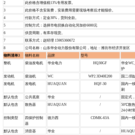
2
此价格含增值税13%专用发票。
3
此价格不含安装费，安装费用需要现场考察后才能报价。
4
付款方式：定金30%，货到全款。
5
控制方式：选择市电切换自动化另加价6000元
6
供货周期，有库存现货。
7
联系方式：赵经理 15905360672
8
公司名称：山东华全动力股份有限公司，地址：潍坊市经济开发区
物料清单3
物料名称
品牌
型号
整机
柴油发电机
华全电力
HQ30GF
华全WC
护
发动机
柴油机
WC
WP2.3D40E200
国二/四
发电机
发电机
HUAQUAN
HQF-30
国内一
刷
默认包含
公共底座
华全
/
固定式
默认包含
散热器
HUAQUAN
/
50℃散
24小时
控制类型
四保护控制
德力西
CDMK-63A
国内一
器
默认包含
消音器
华全
/
HUAQU