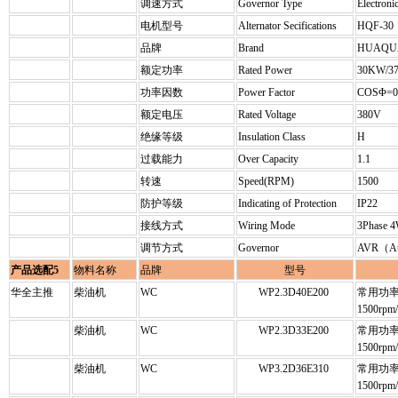
调速方式
Governor Type
Electro
电机型号
Alternator Secifications
HQF-30
品牌
Brand
HUAQU
额定功率
Rated Power
30KW/3
功率因数
Power Factor
COSΦ=
额定电压
Rated Voltage
380V
绝缘等级
Insulation Class
H
过载能力
Over Capacity
1.1
转速
Speed(RPM)
1500
防护等级
Indicating of Protection
IP22
接线方式
Wiring Mode
3Phase 
调节方式
Governor
AVR（Auto
产品选配5
物料名称
品牌
型号
华全主推
柴油机
WC
WP2.3D40E200
常用功率/
1500rpm
柴油机
WC
WP2.3D33E200
常用功率/
1500rpm
柴油机
WC
WP3.2D36E310
常用功率/
1500rpm