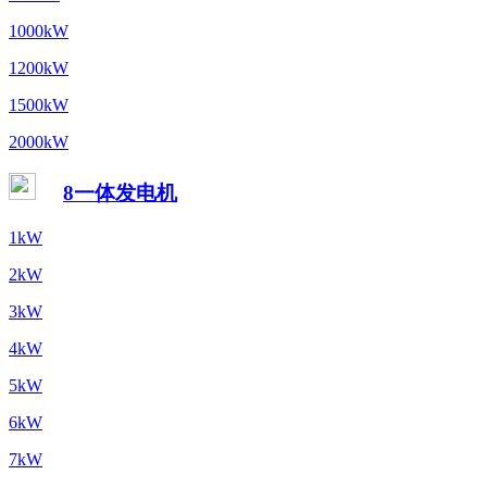
1000kW
1200kW
1500kW
2000kW
8一体发电机
1kW
2kW
3kW
4kW
5kW
6kW
7kW