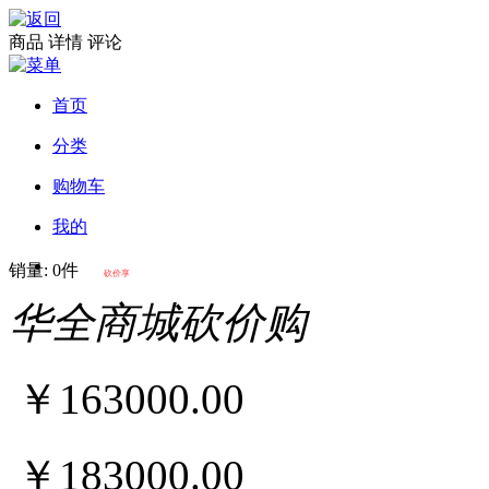
商品
详情
评论
首页
分类
购物车
我的
销量: 0件
砍价享
华全商城砍价购
￥34
￥443
￥
163000.00
￥183000.00